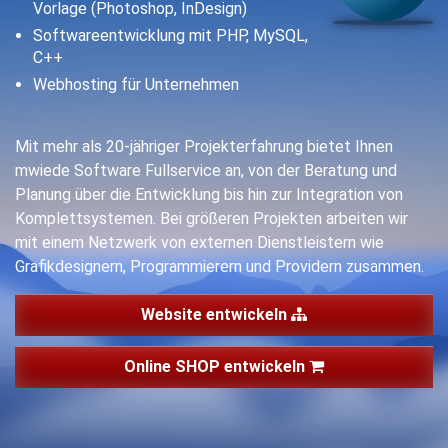
Vorlage (Photoshop, InDesign)
Softwareentwicklung mit PHP, MySQL,
C++
Webhosting für Unternehmen
Mit mehr als 20-jähriger Projekterfahrung bietet
Ihnen
mwiede Software Fullservice an, von der Beratung und
Planung über die Entwicklung bis hin zur Integration von
Komplettsystemen. Bei größeren Projekten arbeiten wir
mit einem Netzwerk von externen Dienstleistern wie
Grafikdesignern, Programmierern und Providern zusammen.
Website entwickeln
Online SHOP entwickeln